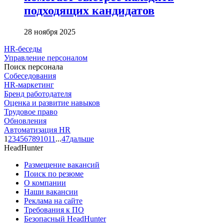
подходящих кандидатов
28 ноября 2025
HR-беседы
Управление персоналом
Поиск персонала
Собеседования
HR-маркетинг
Бренд работодателя
Оценка и развитие навыков
Трудовое право
Обновления
Автоматизация HR
1
2
3
4
5
6
7
8
9
10
11
...
47
дальше
HeadHunter
Размещение вакансий
Поиск по резюме
О компании
Наши вакансии
Реклама на сайте
Требования к ПО
Безопасный HeadHunter