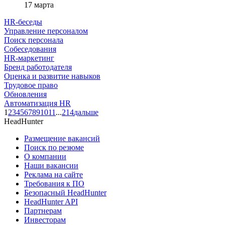
17 марта
HR-беседы
Управление персоналом
Поиск персонала
Собеседования
HR-маркетинг
Бренд работодателя
Оценка и развитие навыков
Трудовое право
Обновления
Автоматизация HR
1
2
3
4
5
6
7
8
9
10
11
...
214
дальше
HeadHunter
Размещение вакансий
Поиск по резюме
О компании
Наши вакансии
Реклама на сайте
Требования к ПО
Безопасный HeadHunter
HeadHunter API
Партнерам
Инвесторам