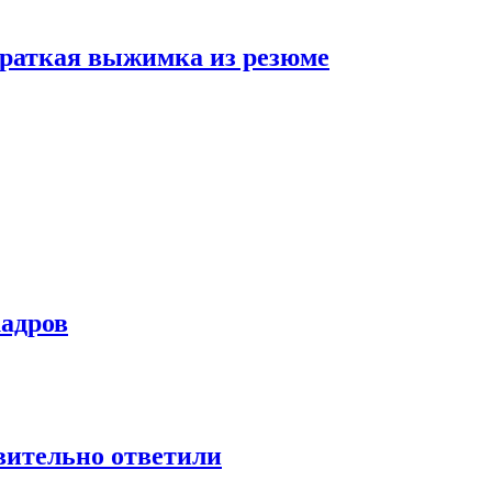
 краткая выжимка из резюме
кадров
твительно ответили