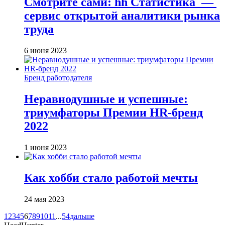
Смотрите сами: hh Cтатистика —
сервис открытой аналитики рынка
труда
6 июня 2023
Бренд работодателя
Неравнодушные и успешные:
триумфаторы Премии HR-бренд
2022
1 июня 2023
Как хобби стало работой мечты
24 мая 2023
1
2
3
4
5
6
7
8
9
10
11
...
54
дальше