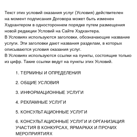
Текст этих условий оказания услуг (Условия) действителен
на момент подписания Договора может быть изменен
Хэдхантером в одностороннем порядке путем размещения
новой редакции Условий на Сайте Хэдхантера.
В Условиях используются заголовки, обозначающие название
услуги. Эти заголовки дают названия разделам, в которых
описываются условия оказания услуг.
В Условиях используются ссылки на пункты, состоящие только
из цифр. Такие ссылки ведут на пункты этих Условий.
1. ТЕРМИНЫ И ОПРЕДЕЛЕНИЯ
2. ОБЩИЕ УСЛОВИЯ
3. ИНФОРМАЦИОННЫЕ УСЛУГИ
1.1. Хэдхантер, или
Хэдхантер, ООО
4. РЕКЛАМНЫЕ УСЛУГИ
HeadHunter, или
«Хэдхантер», ИНН
2.1. Типы и статусы регистрации
5. КОНСУЛЬТАЦИОННЫЕ УСЛУГИ
Исполнитель
7718620740, адрес:
Типы регистрации
3.1. Предоставление доступа к базе данных
2.2. Активация услуг
6. КОНСУЛЬТАЦИОННЫЕ УСЛУГИ И ОРГАНИЗАЦИЯ
125047, г. Москва,
резюме с предложениями Соискателей
Описание и активация
УЧАСТИЯ В КОНКУРСАХ, ЯРМАРКАХ И ПРОЧИХ
2.1.1. Заказчику может быть присвоен один
4.0. Общие условия оказания рекламных услуг
внутригородская
о трудоустройстве с возможностью просмотра
МЕРОПРИЯТИЯХ
из Типов регистраций.
территория
4.0.1. Хэдхантер оказывает Заказчику услугу