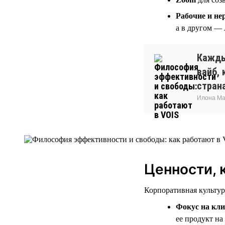
Рабочие и не
а в другом —
Кажды
вайб, 
стран
Илона Ма
Ценности, 
Корпоративная культур
Фокус на кли
ее продукт на