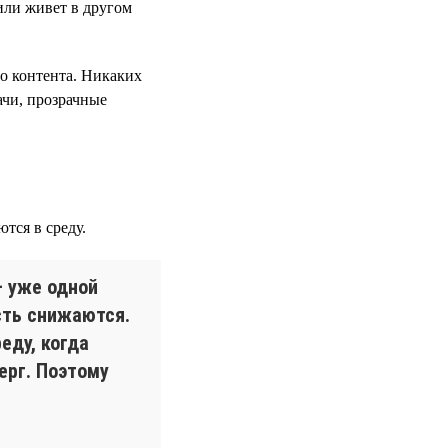
или живет в другом
го контента. Никаких
ачи, прозрачные
тся в среду.
— уже одной
сть снижаются.
еду, когда
ерг. Поэтому