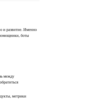
во и развитие. Именно
-помощники, боты
зь между
 обратиться
одукты, метрики