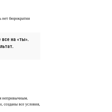
сь нет бюрократии
 все на «ты».
льтат.
ся непривычным.
, созданы все условия,