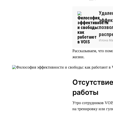
Удале
эффек
позво
распр
Илона Ма
Рассказываем, что пом
жизни.
Отсутствие
работы
Утро сотрудников VOIS 
на тренировку или гул