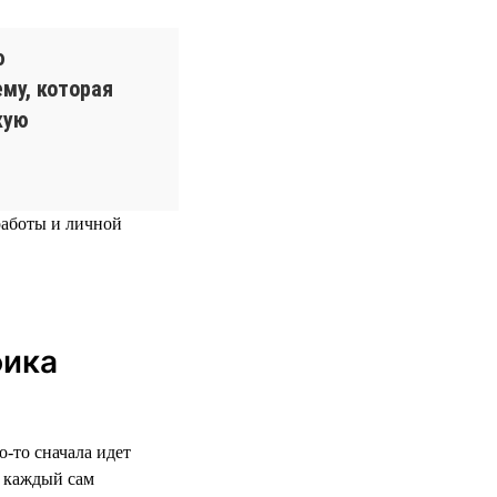
ю
му, которая
кую
работы и личной
фика
о-то сначала идет
м каждый сам