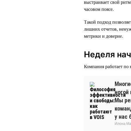
выстраивает свой ритм
часовом поясе.
Такой подход позволяе
лишних отчетов, ненуж
метрики и доверие.
Неделя начи
Компания работает по 
Многи
ногой
Мы реш
команд
у нас
Илона Ма