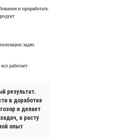
ебования и проработать
продукт
еализации задач.
все работает
ый результат.
сти в доработке
гозор и делает
задач, а расту
мой опыт