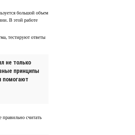
льзуется большой объем
ии. В этой работе
тма, тестируют ответы
ил не только
овные принципы
и помогают
 правильно считать