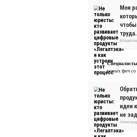
Моя р
котор
чтобы 
труда.
Владисла
Специалисты
новых фич со
Обрат
проду
идеи 
не за
Александ