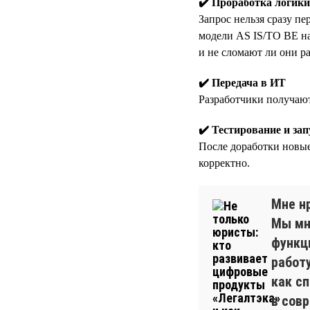
✔️ Проработка логики
Запрос нельзя сразу пе
модели AS IS/TO BE на
и не сломают ли они р
✔️ Передача в ИТ
Разработчики получают
✔️ Тестирование и зап
После доработки новые
корректно.
Мне нр
Мы мн
функц
работу
как с
в сов