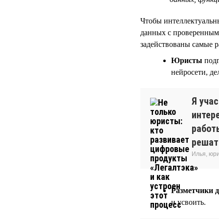
Чтобы интеллектуальны
данных с проверенным
задействованы самые 
Юристы
подг
нейросети, д
Я уча
интер
работ
решать
Илья, юр
Разметчики 
и усвоить.