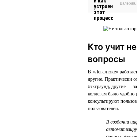
Валерия, 
Кто учит н
вопросы
В «Легалтэке» работае
другие. Практически о
бэкграунд, другие — за
коллегам было удобно 
консультируют пользов
пользователей.
В создании ци
автоматизируе
данных, функц