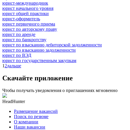
юрист-международник
юрист начального уровня
юрист общей практики
юрист-оформитель
юрист первичного приема
юрист по авторскому праву
юрист по аренде
юрист по банкротству
юрист по взысканию дебиторской задолженности
юрист по взысканию задолженности
юрист по ВЭД
юрист по государственным закупкам
1
2
дальше
Скачайте приложение
Чтобы получать уведомления о приглашениях мгновенно
HeadHunter
Размещение вакансий
Поиск по резюме
О компании
Наши вакансии