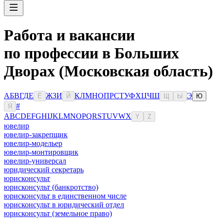
Работа и вакансии
по профессии в Больших
Дворах (Московская область)
А
Б
В
Г
Д
Е
Ж
З
И
К
Л
М
Н
О
П
Р
С
Т
У
Ф
Х
Ц
Ч
Ш
Э
Ё
Й
Щ
Ы
Ю
#
Я
A
B
C
D
E
F
G
H
I
J
K
L
M
N
O
P
Q
R
S
T
U
V
W
X
Y
Z
ювелир
ювелир-закрепщик
ювелир-модельер
ювелир-монтировщик
ювелир-универсал
юридический секретарь
юрисконсульт
юрисконсульт (банкротство)
юрисконсульт в единственном числе
юрисконсульт в юридический отдел
юрисконсульт (земельное право)