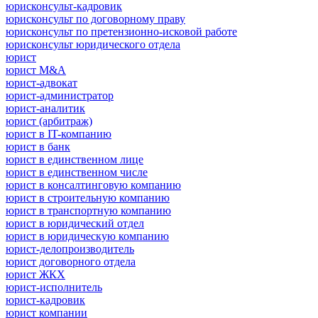
юрисконсульт-кадровик
юрисконсульт по договорному праву
юрисконсульт по претензионно-исковой работе
юрисконсульт юридического отдела
юрист
юрист M&A
юрист-адвокат
юрист-администратор
юрист-аналитик
юрист (арбитраж)
юрист в IT-компанию
юрист в банк
юрист в единственном лице
юрист в единственном числе
юрист в консалтинговую компанию
юрист в строительную компанию
юрист в транспортную компанию
юрист в юридический отдел
юрист в юридическую компанию
юрист-делопроизводитель
юрист договорного отдела
юрист ЖКХ
юрист-исполнитель
юрист-кадровик
юрист компании